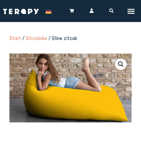
Start
/
Sitzsäcke
/ Eline zitzak