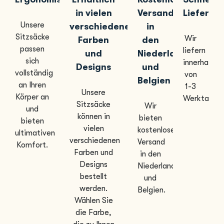
in vielen
Versand
Lieferun
Unsere
verschiedenen
in
Sitzsäcke
Wir
Farben
den
passen
liefern
und
Niederlanden
sich
innerhalb
Designs
und
vollständig
von
Belgien
an Ihren
1-3
Unsere
Körper an
Werktagen
Sitzsäcke
Wir
und
können in
bieten
bieten
vielen
kostenlosen
ultimativen
verschiedenen
Versand
Komfort.
Farben und
in den
Designs
Niederlanden
bestellt
und
werden.
Belgien.
Wählen Sie
die Farbe,