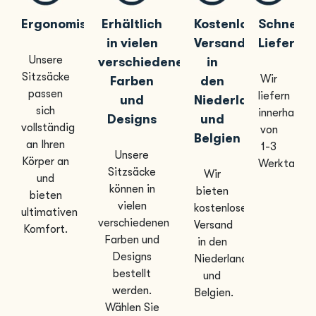
Ergonomisch
Erhältlich
Kostenloser
Schnelle
in vielen
Versand
Lieferun
Unsere
verschiedenen
in
Sitzsäcke
Wir
Farben
den
passen
liefern
und
Niederlanden
sich
innerhalb
Designs
und
vollständig
von
Belgien
an Ihren
1-3
Unsere
Körper an
Werktagen
Sitzsäcke
Wir
und
können in
bieten
bieten
vielen
kostenlosen
ultimativen
verschiedenen
Versand
Komfort.
Farben und
in den
Designs
Niederlanden
bestellt
und
werden.
Belgien.
Wählen Sie