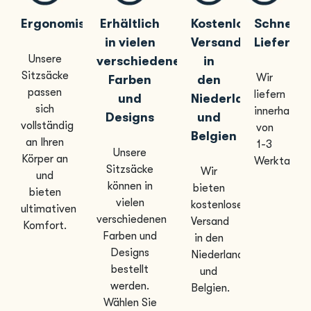
Ergonomisch
Erhältlich
Kostenloser
Schnelle
in vielen
Versand
Lieferun
Unsere
verschiedenen
in
Sitzsäcke
Wir
Farben
den
passen
liefern
und
Niederlanden
sich
innerhalb
Designs
und
vollständig
von
Belgien
an Ihren
1-3
Unsere
Körper an
Werktagen
Sitzsäcke
Wir
und
können in
bieten
bieten
vielen
kostenlosen
ultimativen
verschiedenen
Versand
Komfort.
Farben und
in den
Designs
Niederlanden
bestellt
und
werden.
Belgien.
Wählen Sie