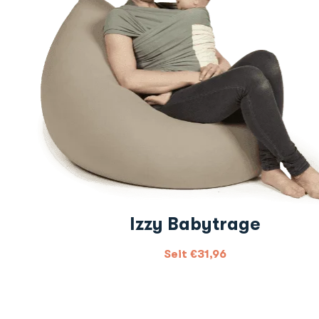
Izzy Babytrage
Seit
€
31,96