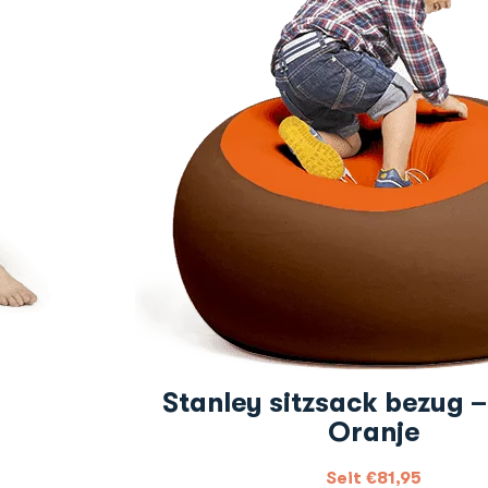
Stanley sitzsack bezug –
Oranje
Seit
€
81,95