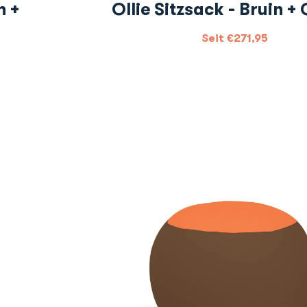
n +
Ollie Sitzsack - Bruin +
Seit
€
271,95