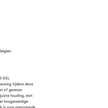
Belgien
li XXL
euning tijdens deze
jken of gewoon
juiste houding, wat
van hoogwaardige
jk is voor aanstaande