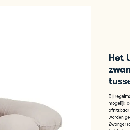
Het 
zwan
tuss
Bij regelm
mogelijk d
afritsbaa
worden ger
Zwangersch