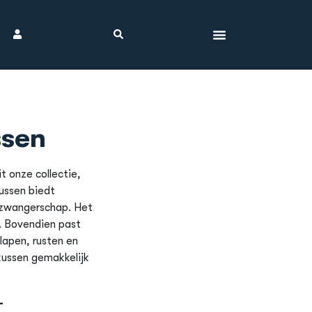
sen
it onze collectie,
ussen biedt
e zwangerschap. Het
. Bovendien past
slapen, rusten en
kussen gemakkelijk
L