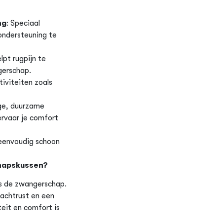
ng
: Speciaal
ndersteuning te
elpt rugpijn te
gerschap.
tiviteiten zoals
ge, duurzame
ervaar je comfort
 eenvoudig schoon
hapskussen?
ens de zwangerschap.
achtrust en een
eit en comfort is