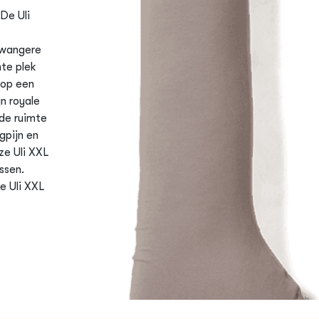
De Uli
zwangere
hte plek
 op een
n royale
de ruimte
gpijn en
ze Uli XXL
ssen.
e Uli XXL