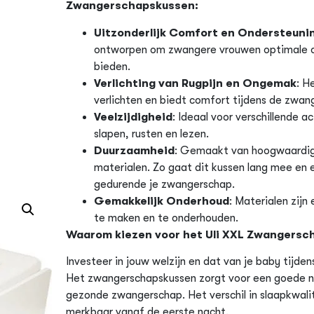
Zwangerschapskussen:
Uitzonderlijk Comfort en Ondersteuni
ontworpen om zwangere vrouwen optimale o
bieden.
Verlichting van Rugpijn en Ongemak
: H
verlichten en biedt comfort tijdens de zwan
Veelzijdigheid
: Ideaal voor verschillende ac
slapen, rusten en lezen.
Duurzaamheid
: Gemaakt van hoogwaardi
materialen. Zo gaat dit kussen lang mee en 
gedurende je zwangerschap.
Gemakkelijk Onderhoud
: Materialen zijn
te maken en te onderhouden.
Waarom kiezen voor het Uli XXL Zwangersc
Investeer in jouw welzijn en dat van je baby tijd
Het zwangerschapskussen zorgt voor een goede n
gezonde zwangerschap. Het verschil in slaapkwalit
merkbaar vanaf de eerste nacht.