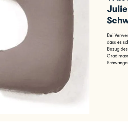
Julie
Schw
Bei Verwe
dass es sc
Bezug des
Grad masc
Schwanger