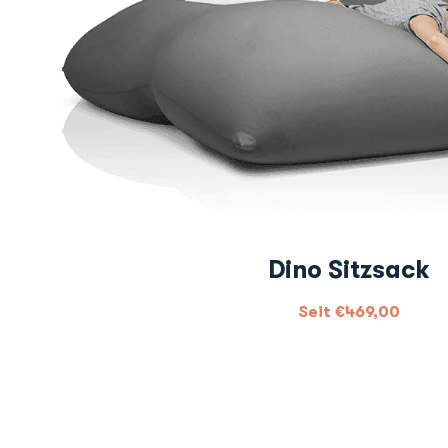
Dino Sitzsack
Seit
€
469,00