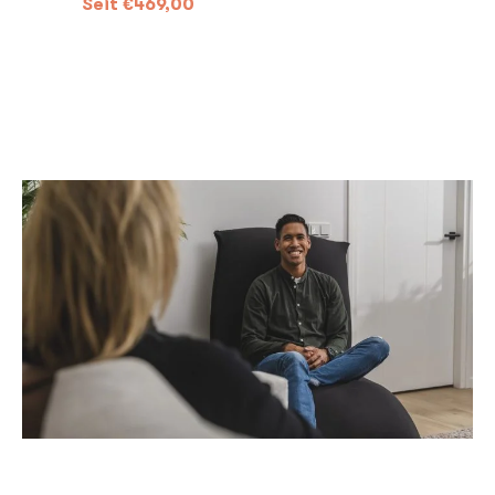
Seit
€
469,00