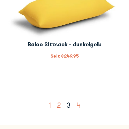
Baloo Sitzsack - dunkelgelb
Seit
€
249,95
1
2
3
4