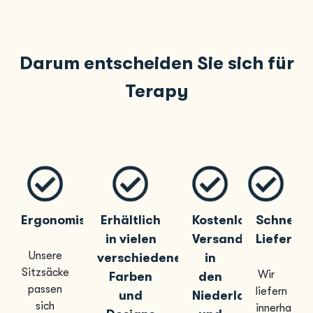
Darum entscheiden Sie sich für
Terapy
Ergonomisch
Erhältlich
Kostenloser
Schnelle
in vielen
Versand
Lieferun
Unsere
verschiedenen
in
Sitzsäcke
Wir
Farben
den
passen
liefern
und
Niederlanden
sich
innerhalb