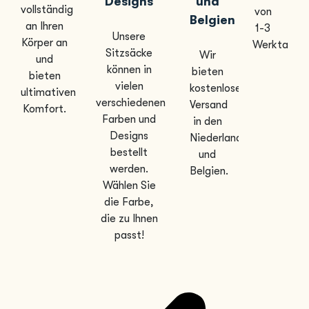
Designs
und
vollständig
von
Belgien
an Ihren
1-3
Unsere
Körper an
Werktagen
Sitzsäcke
Wir
und
können in
bieten
bieten
vielen
kostenlosen
ultimativen
verschiedenen
Versand
Komfort.
Farben und
in den
Designs
Niederlanden
bestellt
und
werden.
Belgien.
Wählen Sie
die Farbe,
die zu Ihnen
passt!